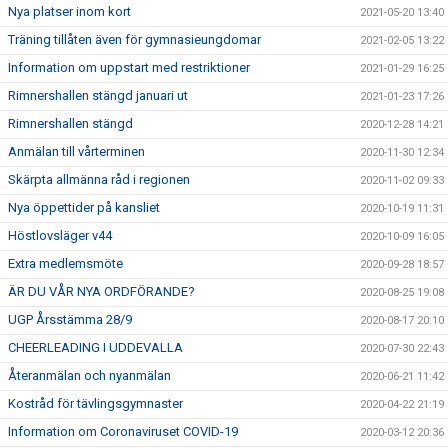
Nya platser inom kort
2021-05-20 13:40
Träning tillåten även för gymnasieungdomar
2021-02-05 13:22
Information om uppstart med restriktioner
2021-01-29 16:25
Rimnershallen stängd januari ut
2021-01-23 17:26
Rimnershallen stängd
2020-12-28 14:21
Anmälan till vårterminen
2020-11-30 12:34
Skärpta allmänna råd i regionen
2020-11-02 09:33
Nya öppettider på kansliet
2020-10-19 11:31
Höstlovsläger v44
2020-10-09 16:05
Extra medlemsmöte
2020-09-28 18:57
ÄR DU VÅR NYA ORDFÖRANDE?
2020-08-25 19:08
UGP Årsstämma 28/9
2020-08-17 20:10
CHEERLEADING I UDDEVALLA
2020-07-30 22:43
Återanmälan och nyanmälan
2020-06-21 11:42
Kostråd för tävlingsgymnaster
2020-04-22 21:19
Information om Coronaviruset COVID-19
2020-03-12 20:36