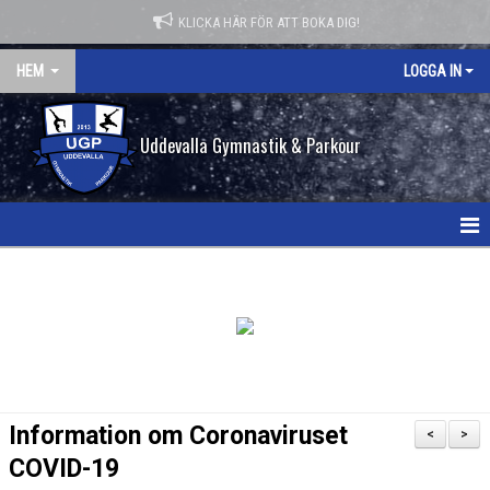
KLICKA HÄR FÖR ATT BOKA DIG!
HEM
LOGGA IN
Uddevalla Gymnastik & Parkour
HEM
NYHETER
KONTAKT
OM FÖRENINGEN
Information om Coronaviruset
<
>
FÖR AKTIVA & FÖRÄLDRAR
COVID-19