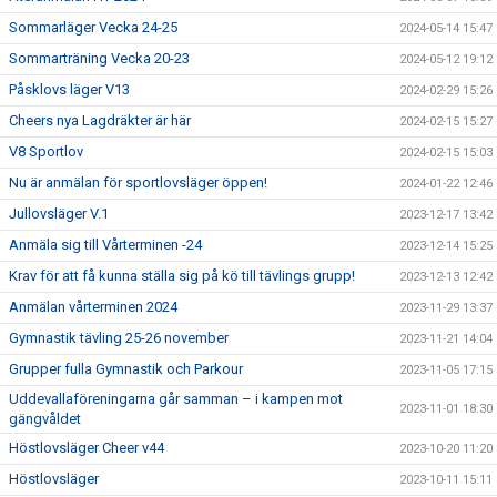
Sommarläger Vecka 24-25
2024-05-14 15:47
Sommarträning Vecka 20-23
2024-05-12 19:12
Påsklovs läger V13
2024-02-29 15:26
Cheers nya Lagdräkter är här
2024-02-15 15:27
V8 Sportlov
2024-02-15 15:03
Nu är anmälan för sportlovsläger öppen!
2024-01-22 12:46
Jullovsläger V.1
2023-12-17 13:42
Anmäla sig till Vårterminen -24
2023-12-14 15:25
Krav för att få kunna ställa sig på kö till tävlings grupp!
2023-12-13 12:42
Anmälan vårterminen 2024
2023-11-29 13:37
Gymnastik tävling 25-26 november
2023-11-21 14:04
Grupper fulla Gymnastik och Parkour
2023-11-05 17:15
Uddevallaföreningarna går samman – i kampen mot
2023-11-01 18:30
gängvåldet
Höstlovsläger Cheer v44
2023-10-20 11:20
Höstlovsläger
2023-10-11 15:11