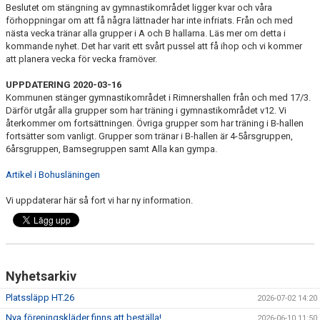
Beslutet om stängning av gymnastikområdet ligger kvar och våra
förhoppningar om att få några lättnader har inte infriats. Från och med
nästa vecka tränar alla grupper i A och B hallarna. Läs mer om detta i
kommande nyhet. Det har varit ett svårt pussel att få ihop och vi kommer
att planera vecka för vecka framöver.
UPPDATERING 2020-03-16
Kommunen stänger gymnastikområdet i Rimnershallen från och med 17/3.
Därför utgår alla grupper som har träning i gymnastikområdet v12. Vi
återkommer om fortsättningen. Övriga grupper som har träning i B-hallen
fortsätter som vanligt. Grupper som tränar i B-hallen är 4-5årsgruppen,
6årsgruppen, Bamsegruppen samt Alla kan gympa.
Artikel i Bohusläningen
Vi uppdaterar här så fort vi har ny information.
Nyhetsarkiv
Platssläpp HT.26
2026-07-02 14:20
Nya föreningskläder finns att beställa!
2026-06-10 11:50