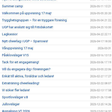
Summer camp
2026-05-11 13:21
Välkommen på uppvisning 17 maj!
2026-05-05 20:20
Trygghetsgruppen – för en tryggare förening
2026-05-04 21:22
UGP har anslutit sig till Fritidskortet!
2026-04-25 10:00
Lagkassor
2026-04-22 22:11
Nytt cheerlag i UGP – Sparrows!
2026-04-17 18:00
Våruppvisning 17 maj
2026-03-31
Påsklovsläger V15
2026-03-16 13:13
Tack för ert engagemang!
2026-03-06 17:19
Vill du engagera dig i föreningen?
2026-03-05 22:06
Enkät till aktiva, föräldrar och ledare!
2026-02-27 17:27
Extraträning cheerleading!
2026-02-22 08:07
Vi söker fler ledare!
2026-02-13 17:58
Sportlovsläger v.8
2026-01-26 13:48
Jullovsläger
2025-12-20 14:26
Anmälning VT 2026
2025-12-02 14:37