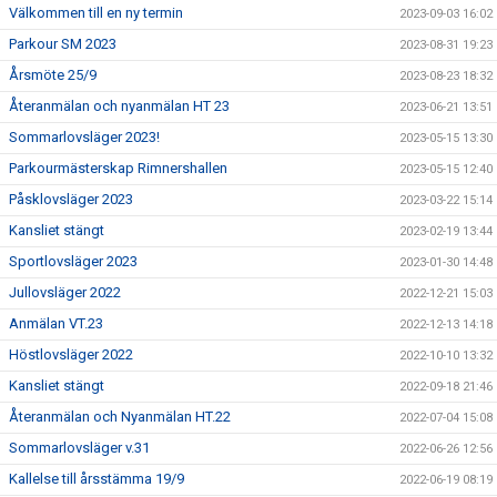
Välkommen till en ny termin
2023-09-03 16:02
Parkour SM 2023
2023-08-31 19:23
Årsmöte 25/9
2023-08-23 18:32
Återanmälan och nyanmälan HT 23
2023-06-21 13:51
Sommarlovsläger 2023!
2023-05-15 13:30
Parkourmästerskap Rimnershallen
2023-05-15 12:40
Påsklovsläger 2023
2023-03-22 15:14
Kansliet stängt
2023-02-19 13:44
Sportlovsläger 2023
2023-01-30 14:48
Jullovsläger 2022
2022-12-21 15:03
Anmälan VT.23
2022-12-13 14:18
Höstlovsläger 2022
2022-10-10 13:32
Kansliet stängt
2022-09-18 21:46
Återanmälan och Nyanmälan HT.22
2022-07-04 15:08
Sommarlovsläger v.31
2022-06-26 12:56
Kallelse till årsstämma 19/9
2022-06-19 08:19