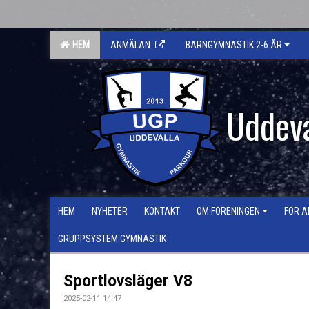
HEM
ANMÄLAN
BARNGYMNASTIK 2-6 ÅR
Uddeva
HEM
NYHETER
KONTAKT
OM FÖRENINGEN
FÖR A
GRUPPSYSTEM GYMNASTIK
Sportlovsläger V8
2025-02-11 14:47