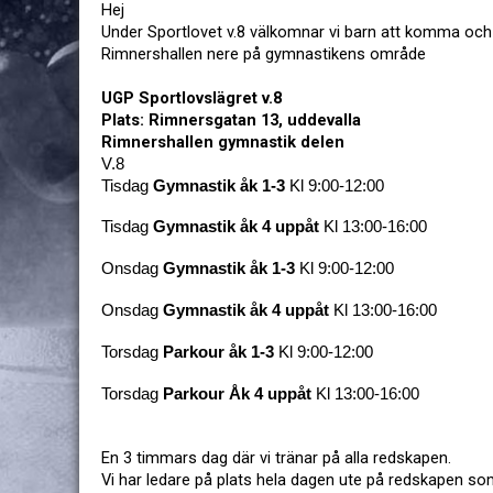
Hej
Under Sportlovet v.8 välkomnar vi barn att komma och 
Rimnershallen nere på gymnastikens område
UGP Sportlovslägret v.8
Plats: Rimnersgatan 13, uddevalla
Rimnershallen gymnastik delen
V.8
Tisdag 
Gymnastik åk 1-3
 Kl 9:00-12:00
Tisdag 
Gymnastik åk 4 uppåt
 Kl 13:00-16:00
Onsdag 
Gymnastik åk 1-3
 Kl 9:00-12:00
Onsdag 
Gymnastik åk 4 uppåt
 Kl 13:00-16:00
Torsdag
 Parkour åk 1-3
 Kl 9:00-12:00
Torsdag 
Parkour Åk 4 uppåt
 Kl 13:00-16:00
En 3 timmars dag där vi tränar på alla redskapen. 
Vi har ledare på plats hela dagen ute på redskapen som 