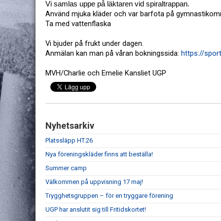
Vi samlas uppe på läktaren vid spiraltrappan. 
Använd mjuka kläder och var barfota på gymnastikomr
Ta med vattenflaska
Vi bjuder på frukt under dagen. 
Anmälan kan man på våran bokningssida: 
https://spo
MVH/Charlie och Emelie Kansliet UGP
Nyhetsarkiv
Platssläpp HT.26
Nya föreningskläder finns att beställa!
Summer camp
Välkommen på uppvisning 17 maj!
Trygghetsgruppen – för en tryggare förening
UGP har anslutit sig till Fritidskortet!