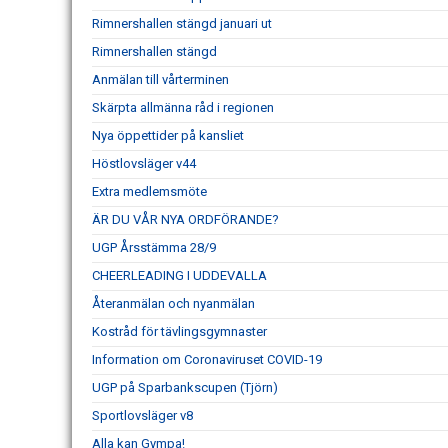
Rimnershallen stängd januari ut
Rimnershallen stängd
Anmälan till vårterminen
Skärpta allmänna råd i regionen
Nya öppettider på kansliet
Höstlovsläger v44
Extra medlemsmöte
ÄR DU VÅR NYA ORDFÖRANDE?
UGP Årsstämma 28/9
CHEERLEADING I UDDEVALLA
Återanmälan och nyanmälan
Kostråd för tävlingsgymnaster
Information om Coronaviruset COVID-19
UGP på Sparbankscupen (Tjörn)
Sportlovsläger v8
Alla kan Gympa!