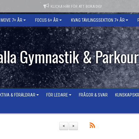
KLICKA HÄR FÖR ATT BOKA DIG!
MOVE 7+ ÅR
FOCUS 6+ ÅR
KVAG TÄVLINGSSEKTION 7+ ÅR
lla Gymnastik & Parkour
KTIVA & FÖRÄLDRAR
FÖR LEDARE
FRÅGOR & SVAR
KUNSKAPSKRA
<
>