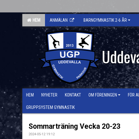
HEM
ANMÄLAN
BARNGYMNASTIK 2-6 ÅR
Uddeva
HEM
NYHETER
KONTAKT
OM FÖRENINGEN
FÖR A
GRUPPSYSTEM GYMNASTIK
Sommarträning Vecka 20-23
2024-05-12 19:12