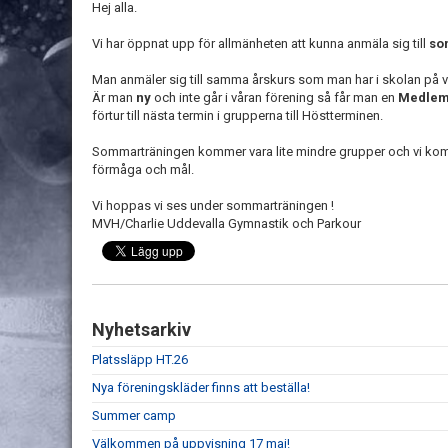
Hej alla.
Vi har öppnat upp för allmänheten att kunna anmäla sig till
so
Man anmäler sig till samma årskurs som man har i skolan på 
Är man
ny
och inte går i våran förening så får man en
Medlem
förtur till nästa termin i grupperna till Höstterminen.
Sommarträningen kommer vara lite mindre grupper och vi ko
förmåga och mål.
Vi hoppas vi ses under sommarträningen !
MVH/Charlie Uddevalla Gymnastik och Parkour
Nyhetsarkiv
Platssläpp HT.26
Nya föreningskläder finns att beställa!
Summer camp
Välkommen på uppvisning 17 maj!