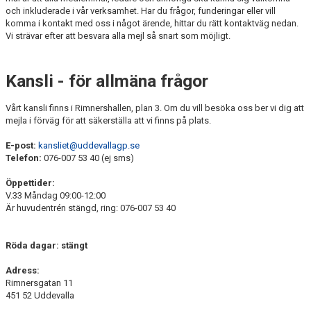
och inkluderade i vår verksamhet. Har du frågor, funderingar eller vill
FÖR LEDARE
komma i kontakt med oss i något ärende, hittar du rätt kontaktväg nedan.
Vi strävar efter att besvara alla mejl så snart som möjligt.
FRÅGOR & SVAR
KUNSKAPSKRAV TILL TÄVLINGSGRUPP KVAG
Kansli - för allmäna frågor
GRUPPSYSTEM GYMNASTIK
Vårt kansli finns i Rimnershallen, plan 3. Om du vill besöka oss ber vi dig att
mejla i förväg för att säkerställa att vi finns på plats.
E-post:
kansliet@uddevallagp.se
Telefon:
076-007 53 40 (ej sms)
Öppettider:
V.33 Måndag 09:00-12:00
Är huvudentrén stängd, ring: 076-007 53 40
Röda dagar: stängt
Adress:
Rimnersgatan 11
451 52 Uddevalla