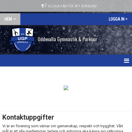
KLICKA HÄR FÖR ATT BOKA DIG!
HEM
LOGGA IN
Uddevalla Gymnastik & Parkour
HEM
NYHETER
KONTAKT
OM FÖRENINGEN
Kontaktuppgifter
FÖR AKTIVA & FÖRÄLDRAR
Vi är en förening som värnar om gemenskap, respekt och trygghet. Vårt
mål är att alla medlemmar, ledare och anhöriga ska känna sig välkomna